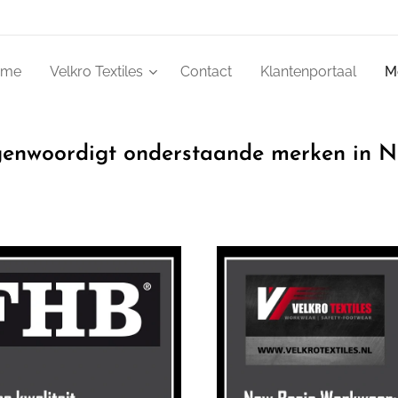
ome
Velkro Textiles
Contact
Klantenportaal
M
egenwoordigt onderstaande merken in N