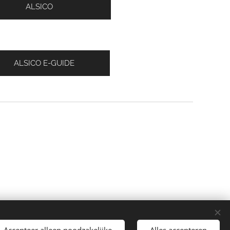
ALSICO
ALSICO E-GUIDE
Accepteer alleen noodzakelijke
Alles accepteren